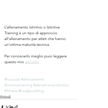
L’allenamento istintivo o Istintive 
Training
 è un tipo di approccio 
all'allenamento per atleti che hanno 
un'ottima maturità tecnica.
Per conoscerlo meglio puoi leggere 
questo mio 
articolo
.
#lucausai
#allenamento
#istintivetraining
#alenamentoistintivo
#fitness
#bodybuilding
Articoli