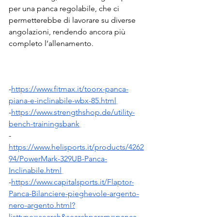
per una panca regolabile, che ci 
permetterebbe di lavorare su diverse 
angolazioni, rendendo ancora più 
completo l’allenamento.
-
https://www.fitmax.it/toorx-panca-
piana-e-inclinabile-wbx-85.html
-
https://www.strengthshop.de/utility-
bench-trainingsbank
-
https://www.helisports.it/products/4262
94/PowerMark-329UB-Panca-
Inclinabile.html
-
https://www.capitalsports.it/Flaptor-
Panca-Bilanciere-pieghevole-argento-
nero-argento.html?
listtype=search&searchparam=panca