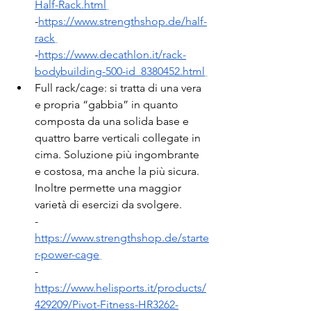
Half-Rack.html
-
https://www.strengthshop.de/half-
rack
-
https://www.decathlon.it/rack-
bodybuilding-500-id_8380452.html
Full rack/cage: si tratta di una vera 
e propria “gabbia” in quanto 
composta da una solida base e 
quattro barre verticali collegate in 
cima. Soluzione più ingombrante 
e costosa, ma anche la più sicura. 
Inoltre permette una maggior 
varietà di esercizi da svolgere.
-
https://www.strengthshop.de/starte
r-power-cage
-
https://www.helisports.it/products/
429209/Pivot-Fitness-HR3262-