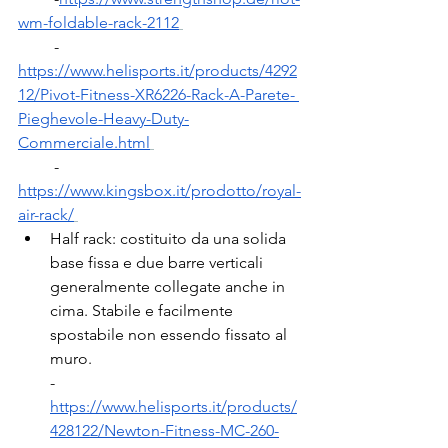
wm-foldable-rack-2112
         -
https://www.helisports.it/products/4292
12/Pivot-Fitness-XR6226-Rack-A-Parete- 
Pieghevole-Heavy-Duty-
Commerciale.html
-
https://www.kingsbox.it/prodotto/royal-
air-rack/
Half rack: costituito da una solida 
base fissa e due barre verticali 
generalmente collegate anche in 
cima. Stabile e facilmente 
spostabile non essendo fissato al 
muro.
-
https://www.helisports.it/products/
428122/Newton-Fitness-MC-260-