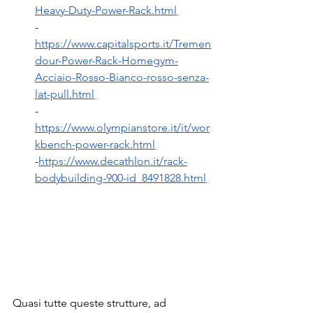
Heavy-Duty-Power-Rack.html
-
https://www.capitalsports.it/Tremen
dour-Power-Rack-Homegym-
Acciaio-Rosso-Bianco-rosso-senza-
lat-pull.html
-
https://www.olympianstore.it/it/wor
kbench-power-rack.html
-
https://www.decathlon.it/rack-
bodybuilding-900-id_8491828.html
Quasi tutte queste strutture, ad 