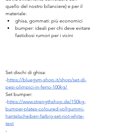
quello del nostro bilanciere) e per il 
materiale: 
ghisa, gommati: più economici
bumper: ideali per chi deve evitare 
fastidiosi rumori per i vicini
Set dischi di ghisa: 
-
https://bluegym-shop.it/shop/set-di-
pesi-olimpici-in-ferro-100kg/
Set bumper:
-
https://www.strengthshop.de/150kg-
bumper-plates-coloured-vollgummi-
hantelscheiben-farbig-set-riot-white-
text
-