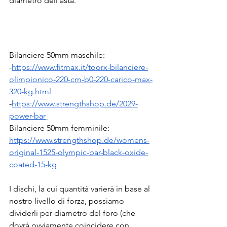
diametro dell’asta.
Bilanciere 50mm maschile: 
-
https://www.fitmax.it/toorx-bilanciere-
olimpionico-220-cm-b0-220-carico-max-
320-kg.html
-
https://www.strengthshop.de/2029-
power-bar
Bilanciere 50mm femminile: 
https://www.strengthshop.de/womens-
original-1525-olympic-bar-black-oxide-
coated-15-kg
I dischi, la cui quantità varierà in base al 
nostro livello di forza, possiamo 
dividerli per diametro del foro (che 
dovrà ovviamente coincidere con 