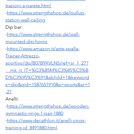
trazioni-a-parete.html
-
https://www.strengthshop.de/pullup-
station-wall-ceiling
Dip bar:
-
https://www.strengthshop.de/wall-
mounted-dip-horns
-
https://www.amazon.it/aste-spalla-
Trainer-Attrezzo-
sportivo/dp/B07B9XVLNS/ref=sr_1_27?
__mk_it_IT=%C3%85M%C3%85%C5%B
D%C3%95%C3%91&dchild=1&keyword
s=dip&qid=1587651910&s=sports&sr=1
-27
Anelli:
-
https://www.strengthshop.de/wooden-
gymnastic-rings-1-pair-1880
-
https://www.decathlon.it/anelli-cross-
training-id_8491880.html