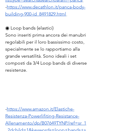
-
https://www.decathlon.it/panca-body-
building-900-id_8491829.html
◉ Loop bands (elastici)
Sono inseriti prima ancora dei manubri 
regolabili per il loro bassissimo costo, 
specialmente se lo rapportiamo alla 
grande versatilità. Sono ideali i set 
composti da 3/4 Loop bands di diverse 
resistenze.
-
https://www.amazon.it/Elastiche-
Resistenza-Powerlifiting-Resistance-
Allenamento/dp/B07649TYNP/ref=sr_1
_2dchild=1&keywords=loop+bands+s