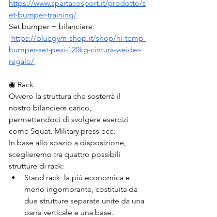
https://www.spartacosport.it/prodotto/s
et-bumper-training/
Set bumper + bilanciere:
-
https://bluegym-shop.it/shop/hi-temp-
bumper-set-pesi-120kg-cintura-weider-
regalo/
◉ Rack
Ovvero la struttura che sosterrà il 
nostro bilanciere carico, 
permettendoci di svolgere esercizi 
come Squat, Military press ecc.
In base allo spazio a disposizione, 
sceglieremo tra quattro possibili 
strutture di rack:
Stand rack: la più economica e 
meno ingombrante, costituita da 
due strutture separate unite da una 
barra verticale e una base. 