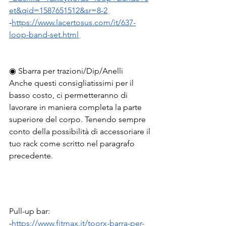
et&qid=1587651512&sr=8-2
-
https://www.lacertosus.com/it/637-
loop-band-set.html
◉ Sbarra per trazioni/Dip/Anelli
Anche questi consigliatissimi per il 
basso costo, ci permetteranno di 
lavorare in maniera completa la parte 
superiore del corpo. Tenendo sempre 
conto della possibilità di accessoriare il 
tuo rack come scritto nel paragrafo 
precedente.
Pull-up bar:
-
https://www.fitmax.it/toorx-barra-per-