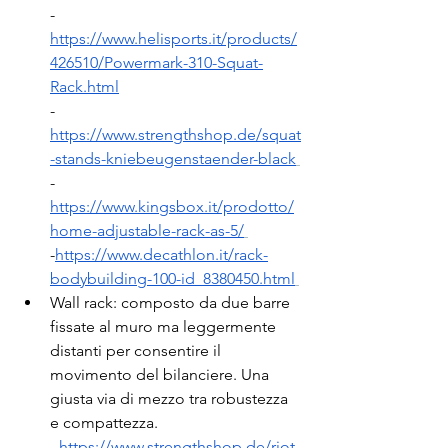
-
https://www.helisports.it/products/
426510/Powermark-310-Squat-
Rack.html
-
https://www.strengthshop.de/squat
-stands-kniebeugenstaender-black
-
https://www.kingsbox.it/prodotto/
home-adjustable-rack-as-5/
-
https://www.decathlon.it/rack-
bodybuilding-100-id_8380450.html
Wall rack: composto da due barre 
fissate al muro ma leggermente 
distanti per consentire il 
movimento del bilanciere. Una 
giusta via di mezzo tra robustezza 
e compattezza.
         -
https://www.strengthshop.de/riot-