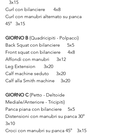
3x15
Curl con bilanciere 
4x8  
Curl con manubri alternato su panca 
45° 
3x15
GIORNO B
 (Quadricipiti - Polpacci)
Back Squat con bilanciere 
5x5 
Front squat con bilanciere 
4x8  
Affondi con manubri 
3x12
Leg Extension 
3x20
Calf machine seduto 
3x20
Calf alla Smith machine
3x20
GIORNO C
 (Petto - Deltoide 
Mediale/Anteriore - Tricipiti)
Panca piana con bilanciere 
5x5 
Distensioni con manubri su panca 30°
3x10  
Croci con manubri su panca 45°
3x15