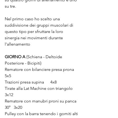
su tre.
Nel primo caso ho scelto una 
suddivisione dei gruppi muscolari di 
questo tipo per sfruttare la loro 
sinergia nei movimenti durante 
l’allenamento
GIORNO A
 (Schiena - Deltoide 
Posteriore - Bicipiti)
Rematore con bilanciere presa prona 
5x5 
Trazioni presa supina 
4x8
Tirate alla Lat Machine con triangolo 
3x12
Rematore con manubri proni su panca 
30° 
3x20
Pulley con la barra tenendo i gomiti alti 