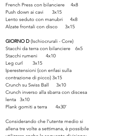
French Press con bilanciere 
4x8  
Push down ai cavi 
3x15
Lento seduto con manubri 
4x8
Alzate frontali con disco 
3x15
GIORNO D
 (Ischiocrurali - Core)
Stacchi da terra con bilanciere
6x5 
Stacchi rumeni 
4x10
Leg curl 
3x15
Iperestensioni (con enfasi sulla 
contrazione di picco) 3x15
Crunch su Swiss Ball 
3x10
Crunch inverso alla sbarra con discesa 
lenta 
3x10
Plank gomiti a terra 
4x30’  
Considerando che l’utente medio si 
allena tre volte a settimana, è possibile 
utilizzare anche la seguente divisione: