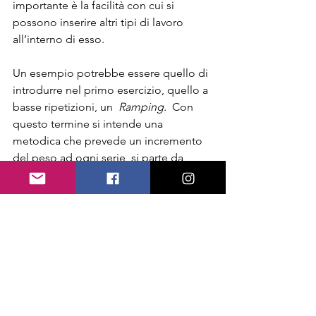
importante è la facilità con cui si 
possono inserire altri tipi di lavoro 
all’interno di esso.
Un esempio potrebbe essere quello di 
introdurre nel primo esercizio, quello a 
basse ripetizioni, un  
Ramping.
  Con 
questo termine si intende una 
metodica che prevede un incremento 
del peso ad ogni serie, si parte da 
carichi relativamente leggeri fino ad 
arrivare all’ultima serie che sarà quella 
più pensante. Attraverso il Ramping si 
riesce ad arrivare a carichi maggiori 
rispetto al peso fisso.
Una pecca, se così la vogliamo 
chiamare, di questa tecnica è che non 