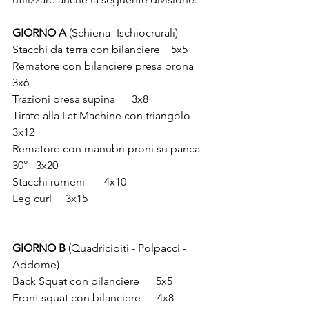
GIORNO A
 (Schiena- Ischiocrurali)
Stacchi da terra con bilanciere
5x5
Rematore con bilanciere presa prona 
3x6 
Trazioni presa supina 
3x8
Tirate alla Lat Machine con triangolo 
3x12
Rematore con manubri proni su panca 
30° 
3x20
Stacchi rumeni 
4x10
Leg curl 
3x15
GIORNO B 
(Quadricipiti - Polpacci - 
Addome)
Back Squat con bilanciere 
5x5 
Front squat con bilanciere 
4x8  