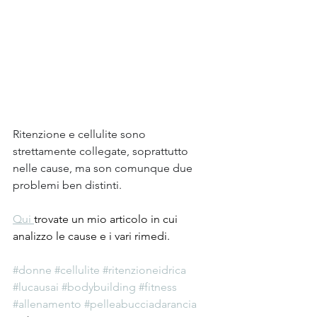
Ritenzione e cellulite sono 
strettamente collegate, soprattutto 
nelle cause, ma son comunque due 
problemi ben distinti.
Qui 
trovate un mio articolo in cui 
analizzo le cause e i vari rimedi.
#donne
#cellulite
#ritenzioneidrica
#lucausai
#bodybuilding
#fitness
#allenamento
#pelleabucciadarancia