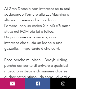
Al Gran Dorsale non interessa se tu stai 
adducendo l’omero alla Lat Machine o 
altrove, interessa che tu adduci 
l’omero, con un carico X e più c’è parte 
attiva nel ROM più lui è felice.
Un po’ come nella savana, non 
interessa che tu sia un leone o una 
gazzella, l’importante è che corri.
Ecco perchè mi piace il Bodybuilding, 
perchè consente di arrivare a qualsiasi 
muscolo in decine di maniere diverse, 
di dare stessi stimoli da angoli diversi e 
di variare il proprio allenamento anche 
ogni giorno ma senza perdere nulla.
Ricordate, infine, che gli assolutismi in 
palestra sono solo un limite alla vostra 